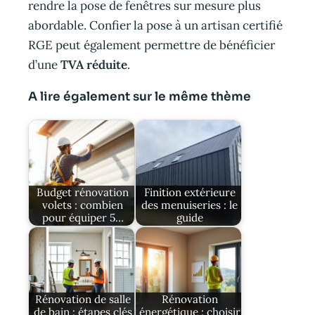
rendre la pose de fenêtres sur mesure plus
abordable. Confier la pose à un artisan certifié
RGE peut également permettre de bénéficier
d’une
TVA réduite
.
A lire également sur le même thème
Budget rénovation
Finition extérieure
volets : combien
des menuiseries : le
pour équiper 5…
guide
Rénovation de salle
Rénovation
de bain : étapes clés
énergétique : choisir