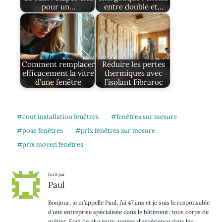
pour un…
entre double et…
Comment remplacer
Réduire les pertes
efficacement la vitre
thermiques avec
d’une fenêtre
l’isolant Fibraroc
cout installation fenêtres
fenêtres sur mesure
pose fenêtres
prix fenêtres sur mesure
prix moyen fenêtres
Écrit par
Paul
Bonjour, je m’appelle Paul, j’ai 47 ans et je suis le responsable
d’une entreprise spécialisée dans le bâtiment, tous corps de
métier. Fort de plusieurs années d’expérience dans les