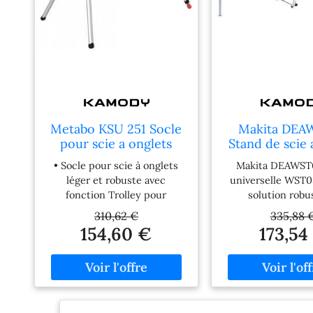
Metabo KSU 251 Socle
Makita DEA
pour scie a onglets
Stand de scie 
629005000
WST0
• Socle pour scie à onglets
Makita DEAWST0
léger et robuste avec
universelle WST0
fonction Trolley pour
solution robu
l'utilisation mobile avec
polyvalente pour l
310,62 €
335,88 
même avec la scie montée •
onglet et les scies
154,60 €
173,54
Rapidement prêt à l'emploi
Elle offre une e
grâce aux pieds
stabilité et faci
verrouillables et à la
découpe de piece
possibilité de réglage pour
en atelier com
plus de stabilité • Supports
chantier. Son prin
de pièces à usiner
est le réglage sans 