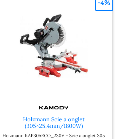
-4%
l’artisan mobile. Le guidage
longitudinal sur roulements
à billes offre une avance très
fluide. La scie s’oriente en
onglet de −45 à +45°, et
s’incline de 0 à 45° (vers la
gauche). Les angles d’onglet
courants disposent de crans
(stops). Pour un transport
sûr, tous les axes mobiles
sont verrouillables.
Holzmann Scie a onglet
(305×25,4mm/1800W)
KAP305ECO_230V
Holzmann KAP305ECO_230V – Scie a onglet 305