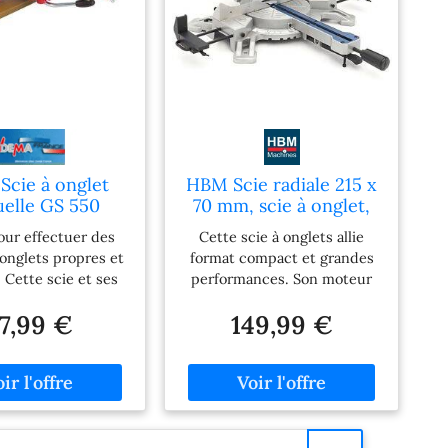
Scie à onglet
HBM Scie radiale 215 x
elle GS 550
70 mm, scie à onglet,
scie sur table avec
our effectuer des
Cette scie à onglets allie
laser
onglets propres et
format compact et grandes
 Cette scie et ses
performances. Son moteur
uses options de
de 1 500 W, sa profondeur
7,99 €
149,99 €
avira les bricoleurs
de coupe de 70 mm et sa
s tout comme les
largeur de 305 mm
fessionnels.
montrent qu’aucun
compromis n’a été fait. Les
dimensions réduites et le
très faible poids facilitent le
transport : idéale pour