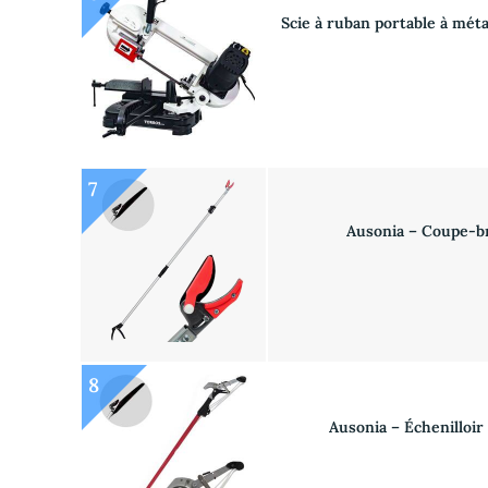
Scie à ruban portable à mét
7
Ausonia – Coupe-br
8
Ausonia – Échenilloir