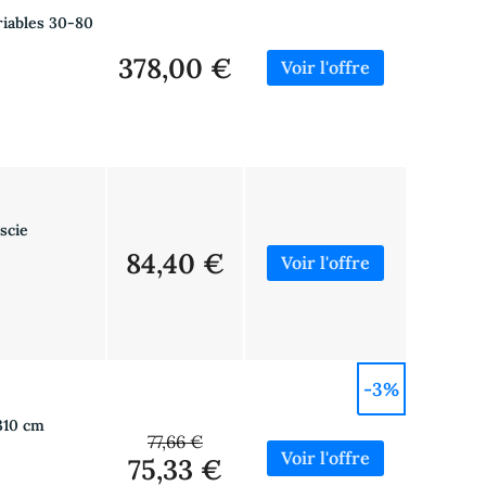
riables 30-80
378,00 €
scie
84,40 €
-3%
-310 cm
77,66 €
75,33 €