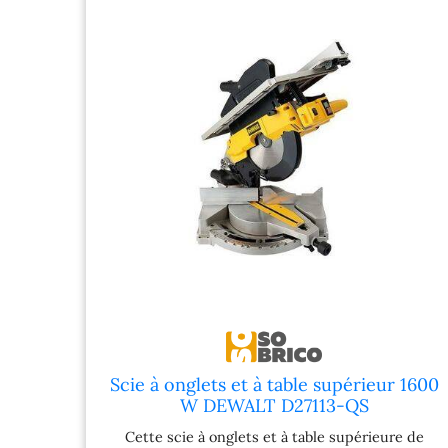
escamotables avec roulettes
longueur et de la
et butée rabattable pour des
permettant une a
coupes en série précises •
rapide aux dif
Convient également pour
travaux. Déplo
toutes les scies à onglets
maximum, la tabl
courantes de grandes
une longueur de
marques grâce au socle de
avec une hauteur r
machine universel (montable
550 a 800 mm. 
sans outil) • Longueur totale
repliée, elle d
: 127 cm – 250 cm • Hauteur
compacte ( 1700 ×
des supports pour les pièces
mm) pour un tran
à travailler : 92 – 99 cm •
simple. Sa str
Charge maximale dans la
métallique solid
zone médiane : 250 kg •
poids de 26,4 kg
Poids : 23 kg>
une grande résis
une longue durée
Scie à onglets et à table supérieur 1600
W DEWALT D27113-QS
Cette scie à onglets et à table supérieure de