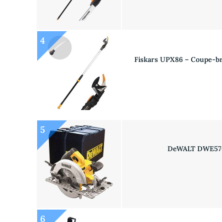
4
Fiskars UPX86 – Coupe-br
5
DeWALT DWE576K
6