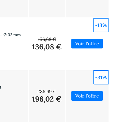
-13%
e – Ø 32 mm
156,68 €
136,08 €
-31%
t
286,69 €
198,02 €