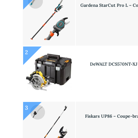
Gardena StarCut Pro L – Co
2
DeWALT DCS570NT-XJ Sc
3
Fiskars UP86 – Coupe-bra