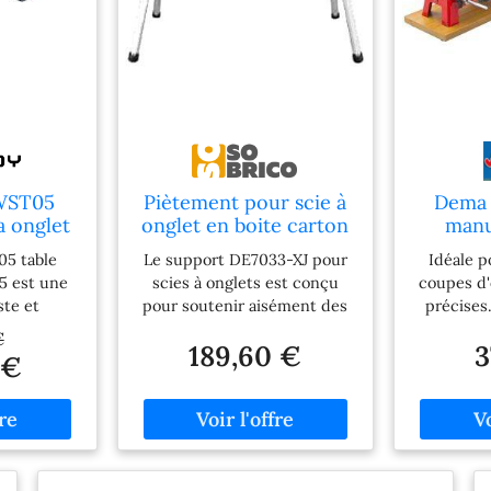
WST05
Piètement pour scie à
Dema 
a onglet
onglet en boite carton
manu
5
DEWALT DE7033-XJ
5 table
Le support DE7033-XJ pour
Idéale p
5 est une
scies à onglets est conçu
coupes d'
ste et
pour soutenir aisément des
précises.
es scies a
outils de longue envergure,
nombre
€
189,60 €
3
 sur table.
offrant ainsi une solution
réglage r
 €
xcellente
idéale pour les travaux
amateur
lite la
encombrants. Il assure une
pro
s longues
flexibilité exceptionnelle
me sur
lors des opérations de
cipal atout
découpe avec une scie à
outil de la
onglets. Grâce à son