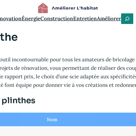
C
novation
Énergie
Construction
Entretien
Améliorer
h
nthe
e
r
c
 outil incontournable pour tous les amateurs de bricolage
h
ojets de rénovation, vous permettant de réaliser des cou
e
rapport prix, le choix d’une scie adaptée aux spécificités 
r
ité font équipe pour donner vie à vos créations et redonner
 plinthes
Nom