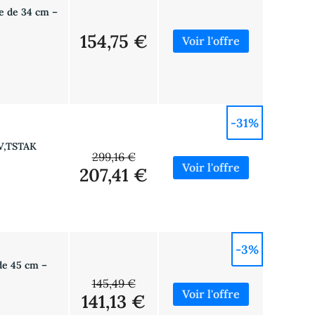
e de 34 cm –
154,75 €
-31%
V,TSTAK
299,16 €
207,41 €
-3%
de 45 cm –
145,49 €
141,13 €