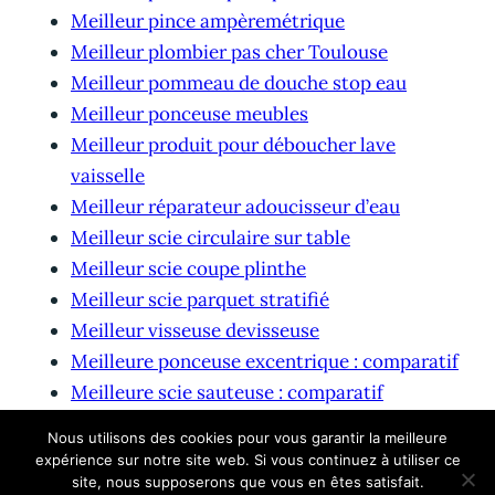
Meilleur pince ampèremétrique
Meilleur plombier pas cher Toulouse
Meilleur pommeau de douche stop eau
Meilleur ponceuse meubles
Meilleur produit pour déboucher lave
vaisselle
Meilleur réparateur adoucisseur d’eau
Meilleur scie circulaire sur table
Meilleur scie coupe plinthe
Meilleur scie parquet stratifié
Meilleur visseuse devisseuse
Meilleure ponceuse excentrique : comparatif
Meilleure scie sauteuse : comparatif
Meilleure tarière thermique
Nous utilisons des cookies pour vous garantir la meilleure
expérience sur notre site web. Si vous continuez à utiliser ce
site, nous supposerons que vous en êtes satisfait.
© 2026 waterproofcaseshop.eu