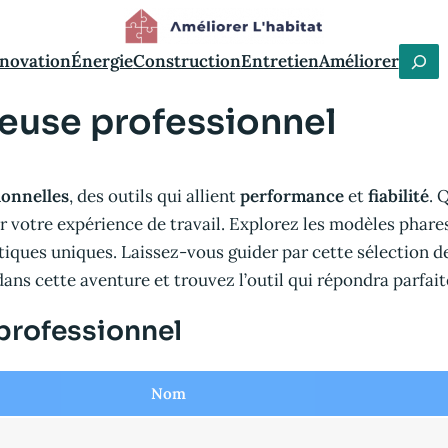
C
novation
Énergie
Construction
Entretien
Améliorer
h
seuse professionnel
e
r
c
ionnelles
, des outils qui allient
performance
et
fiabilité
. 
h
 votre expérience de travail. Explorez les modèles phare
e
stiques uniques. Laissez-vous guider par cette sélection 
r
 dans cette aventure et trouvez l’outil qui répondra parfai
 professionnel
Nom