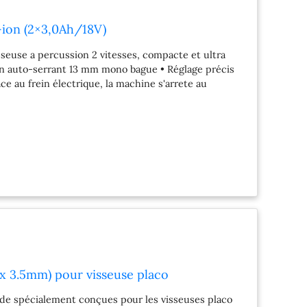
-ion (2×3,0Ah/18V)
seuse a percussion 2 vitesses, compacte et ultra
rin auto-serrant 13 mm mono bague • Réglage précis
ce au frein électrique, la machine s'arrete au
etement en caoutchouc de la poignée assure une
tique pour BHP343, BHP453 (158777-2) • Chargeur
Makstar Li-Ion 18V / 3 Ah – BL1830B (197599-5)
as de vitesse de chargement: 0 – 400 / 1300 min?1 •
le d'embrayage: 16 • Impacts par minute (IPM): 0 –
ametre de forage en maçonnerie max. 13 mm •
er max. 13 mm • Capacité vis standard: 187 kpl •
 Poids net du produit: 2,0 kg • Poids de l'outil avec
239 x 79 x 227 mm • Composants batterie (Ni-CD / NI-
 3.5mm) pour visseuse placo
de spécialement conçues pour les visseuses placo