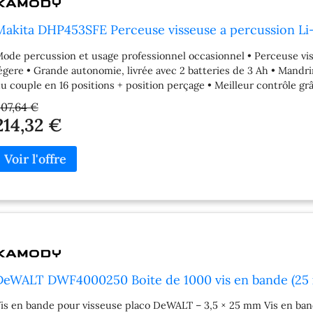
Makita DHP453SFE Perceuse visseuse a percussion Li
ode percussion et usage professionnel occasionnel • Perceuse vis
égere • Grande autonomie, livrée avec 2 batteries de 3 Ah • Mand
u couple en 16 positions + position perçage • Meilleur contrôle grâ
elachement de la gâchette Avantages pour l'utilisateur: • Le rev
07,64 €
onne prise en main Accessoires standard de série: • Coffret plas
214,32 €
akstar Li-Ion, Ni-Mh 9,6 a 18 V – DC18SD (194533-6) • 2x Batterie 
pécifications techniques: • Tension de batterie nominale: 18 V • P
ax. Couple de fixation dure / doux: 42 / 27 Nm • Réglage du coup
000 / 19 500 min?1 • Diametre de forage en bois max. 36 mm • Di
iametre de forage en béton max. 13 mm • Diametre de forage en aci
ige de conduite: 1/2"-20UNF " • Capacité du mandrin: 1,5 – 13 mm •
atterie (EPTA): 1,7 – 2,0 kg • Dimensions du produit (L x l x H): 
H / LI-ION): Li-ion Photo d'illustration>
DeWALT DWF4000250 Boite de 1000 vis en bande (25 x
is en bande pour visseuse placo DeWALT – 3,5 × 25 mm Vis en ban