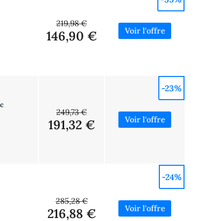
219,98 €
146,90 €
-23%
c
249,73 €
191,32 €
-24%
285,28 €
216,88 €