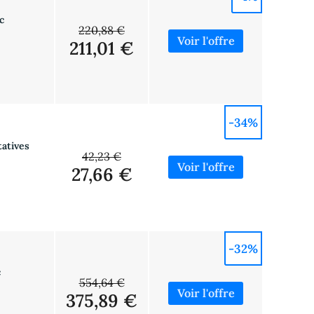
c
220,88 €
211,01 €
-34%
atives
42,23 €
27,66 €
-32%
c
554,64 €
375,89 €