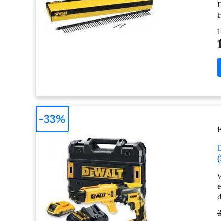
D
t
r
1
C
m
t
-33%
V
e
d
o
3
e