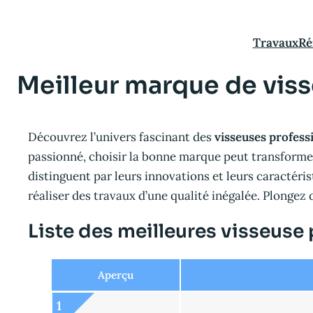
Aller
au
Travaux
Ré
contenu
Meilleur marque de vis
Découvrez l’univers fascinant des
visseuses profess
passionné, choisir la bonne marque peut transformer
distinguent par leurs innovations et leurs caractéri
réaliser des travaux d’une qualité inégalée. Plongez
Liste des meilleures visseuse
Aperçu
1