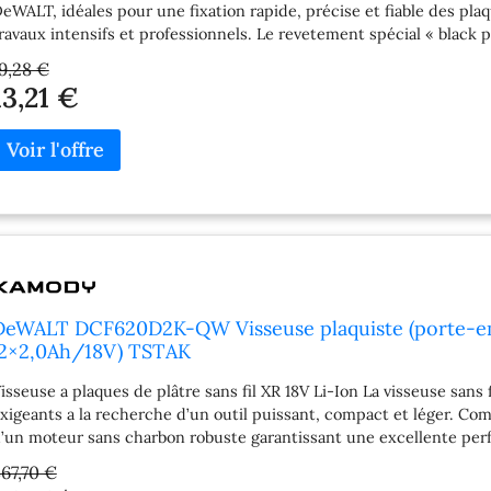
eWALT, idéales pour une fixation rapide, précise et fiable des pla
ravaux intensifs et professionnels. Le revetement spécial « black p
ésistance a la corrosion et garantit une durabilité accrue, meme d
9,28 €
aractéristiques principales Compatibles avec les visseuses pla
13,21 €
eilleure longévité Fixation fiable et finition propre Montage ra
echniques Longueur 25 mm Diametre 3,5 mm Type Vis en bande Qu
DeWALT DCF620D2K-QW Visseuse plaquiste (porte-e
(2×2,0Ah/18V) TSTAK
isseuse a plaques de plâtre sans fil XR 18V Li-Ion La visseuse sans 
xigeants a la recherche d’un outil puissant, compact et léger. Com
’un moteur sans charbon robuste garantissant une excellente perf
ptimale sur les chantiers. Avec une vitesse a vide allant jusqu’a 4
67,70 €
t précis. Son design ultra-compact et son faible poids en font l’u