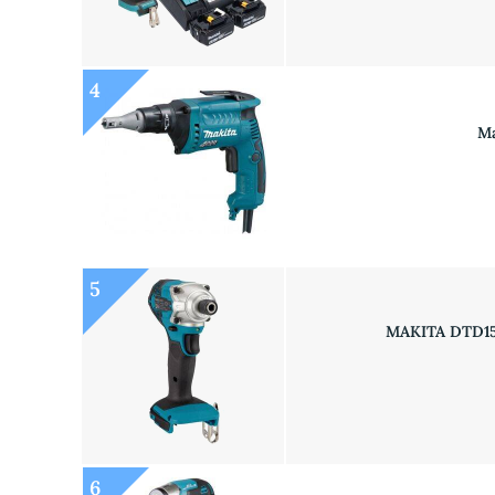
4
Ma
5
MAKITA DTD156Z
6