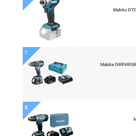
Makita DTD
7
Makita DHP485SFJ 
8
M