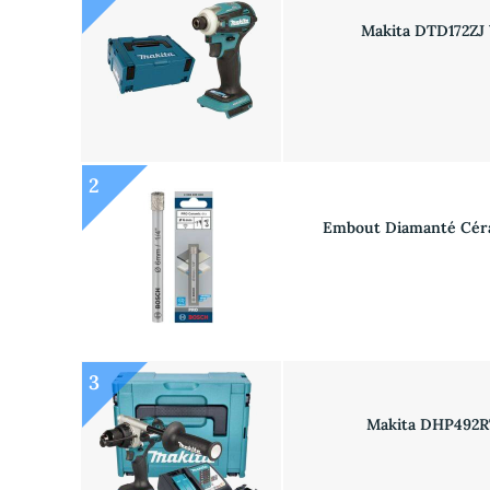
Makita DTD172ZJ 
2
Embout Diamanté Céra
3
Makita DHP492RT