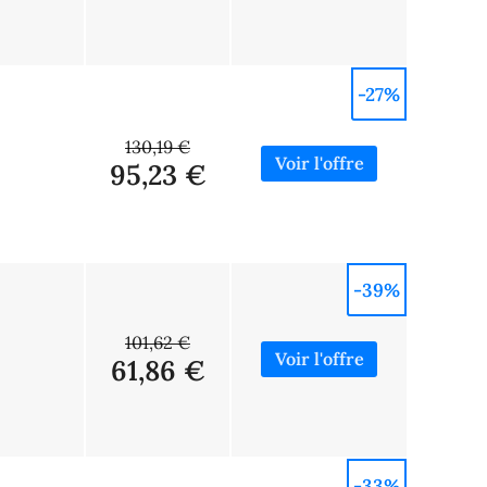
-27%
130,19 €
95,23 €
-39%
101,62 €
61,86 €
-33%