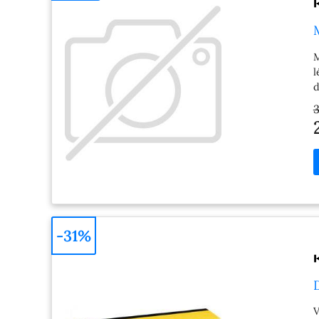
M
l
d
r
3
b
M
S
M
6
D
T
b
-31%
M
V