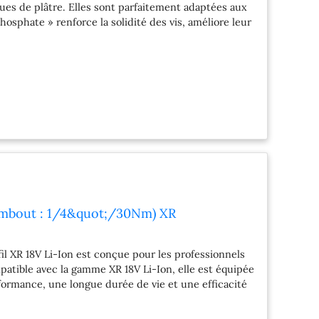
ques de plâtre. Elles sont parfaitement adaptées aux
hosphate » renforce la solidité des vis, améliore leur
ans des conditions de chantier exigeantes.
co DeWALT Revetement black phosphate pour une
pide grâce au conditionnement en bande Données
antité 1 000 vis>
mbout : 1/4&quot;/30Nm) XR
fil XR 18V Li-Ion est conçue pour les professionnels
patible avec la gamme XR 18V Li-Ion, elle est équipée
ormance, une longue durée de vie et une efficacité
 400 tr/min, cette visseuse permet un travail rapide
ne des visseuses les plus maniables du marché, idéale