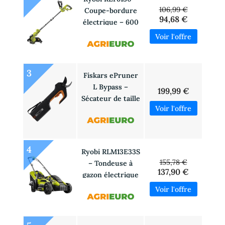
106,99 €
Coupe-bordure
94,68 €
électrique – 600
W
3
Fiskars ePruner
L Bypass –
199,99 €
Sécateur de taille
électrique –
Diamètre de
coupe 30 mm –
SANS BATTERIE
4
Ryobi RLM13E33S
NI CHARGEUR
155,78 €
– Tondeuse à
137,90 €
gazon électrique
– 1300W – Coupe
de 33 cm