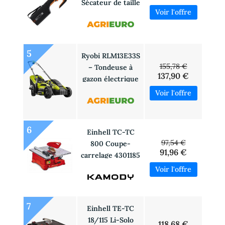
Sécateur de taille
électrique –
Diamètre de
coupe 30 mm –
SANS BATTERIE
5
Ryobi RLM13E33S
NI CHARGEUR
155,78 €
– Tondeuse à
137,90 €
gazon électrique
– 1300W – Coupe
de 33 cm
6
Einhell TC-TC
97,54 €
800 Coupe-
91,96 €
carrelage 4301185
7
Einhell TE-TC
18/115 Li-Solo
118,68 €