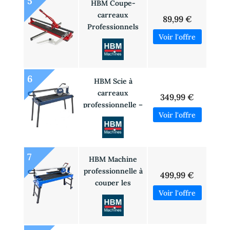
5
HBM Coupe-
carreaux
89,99 €
Professionnels
6
HBM Scie à
carreaux
349,99 €
professionnelle –
coupe-carreaux
– 920 mm – 1 200
W
7
HBM Machine
professionnelle à
499,99 €
couper les
carreaux –
Coupeur de
carreaux –
1200W