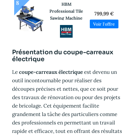
8
HBM
Professional Tile
799,99 €
Sawing Machine
– Coupeur de
carreaux 2000W
– 700 x 110 mm
Capacité de
Présentation du coupe-carreaux
coupe
électrique
Le
coupe-carreaux électrique
est devenu un
outil incontournable pour réaliser des
découpes précises et nettes, que ce soit pour
des travaux de rénovation ou pour des projets
de bricolage. Cet équipement facilite
grandement la tâche des particuliers comme
des professionnels en permettant un travail
rapide et efficace, tout en offrant des résultats