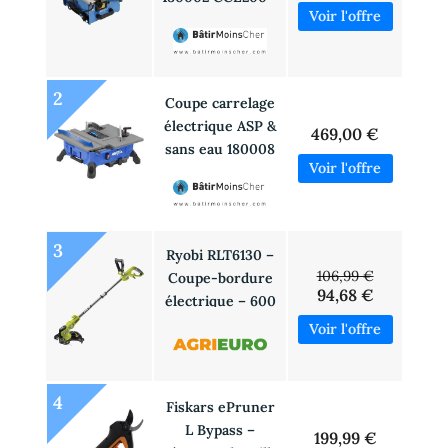
MEJIX
2
Coupe carrelage
électrique ASP &
469,00 €
sans eau 180008
CCE 180-ASP –
MEJIX
3
Ryobi RLT6130 –
106,99 €
Coupe-bordure
94,68 €
électrique – 600
W
4
Fiskars ePruner
L Bypass –
199,99 €