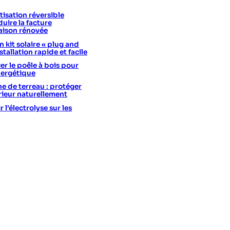
isation réversible
uire la facture
aison rénovée
 kit solaire « plug and
stallation rapide et facile
er le poêle à bois pour
nergétique
he de terreau : protéger
érieur naturellement
l’électrolyse sur les