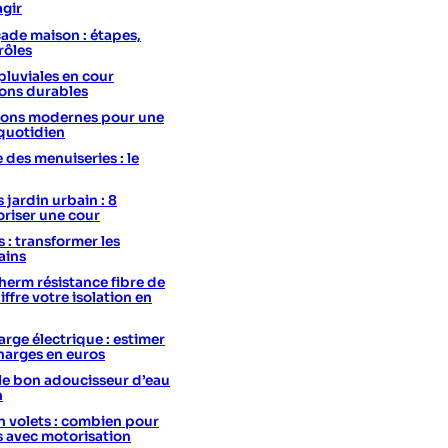
agir
ade maison : étapes,
rôles
pluviales en cour
ions durables
utions modernes pour une
 quotidien
e des menuiseries : le
 jardin urbain : 8
oriser une cour
s : transformer les
ains
erm résistance fibre de
hiffre votre isolation en
rge électrique : estimer
charges en euros
le bon adoucisseur d’eau
n
 volets : combien pour
s avec motorisation