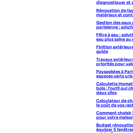
diagnostiquer et 
Rénovation de faç
matériaux et cont
Gestion des eaux 
parisienne : solut
Filtre à eau : sol
eau plus saine au
Finition extérieur
guide
Travaux extérieurs
priorités pour val
Paysagistes à Pari
espaces verts urb
Calculette Homath
bois : l’outil qui c
deux clics
Calculateur de cha
le coût de vos re
Comment choisir 
pour votre maiso
Budget rénovation
équiper 5 fenêtre