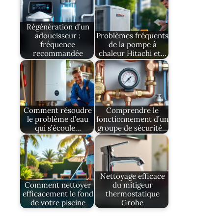
Régénération d’un
adoucisseur :
Problèmes fréquents
fréquence
de la pompe à
recommandée
chaleur Hitachi et…
Comment résoudre
Comprendre le
le problème d’eau
fonctionnement d’un
qui s’écoule…
groupe de sécurité…
Nettoyage efficace
Comment nettoyer
du mitigeur
efficacement le fond
thermostatique
de votre piscine
Grohe