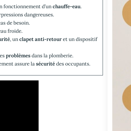
bon fonctionnement d’un
chauffe-eau
.
urpressions dangereuses.
as de besoin.
eau froide.
urité
, un
clapet anti-retour
et un dispositif
des
problèmes
dans la plomberie.
tement assure la
sécurité
des occupants.