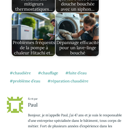
mitigeurs
douche bouchée
thermostatiques…
avec un siphon…
Problèmes fréquents
Dépannage efficacité
de la pompe à
pour un lave-linge
chaleur Hitachi et…
bouché
chaudière
chauffage
fuite d’eau
problème d’eau
réparation chaudière
Écrit par
Paul
Bonjour, je m’appelle Paul, j’ai 47 ans et je suis le responsable
d’une entreprise spécialisée dans le bâtiment, tous corps de
métier. Fort de plusieurs années d’expérience dans les