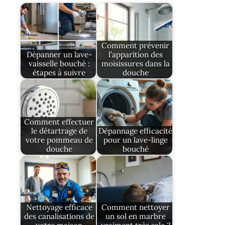
Comment prévenir
Dépanner un lave-
l’apparition des
vaisselle bouché :
moisissures dans la
étapes à suivre
douche
Comment effectuer
le détartrage de
Dépannage efficacité
votre pommeau de
pour un lave-linge
douche
bouché
Nettoyage efficace
Comment nettoyer
des canalisations de
un sol en marbre