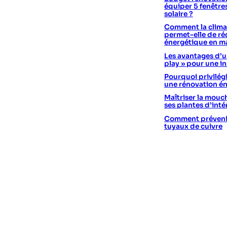
équiper 5 fenêtre
solaire ?
Comment la climat
permet-elle de réd
énergétique en m
Les avantages d’un
play » pour une in
Pourquoi privilégi
une rénovation é
Maîtriser la mouc
ses plantes d’int
Comment prévenir 
tuyaux de cuivre