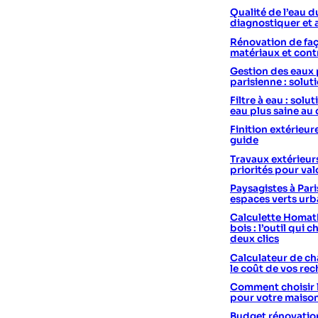
Qualité de l’eau d
diagnostiquer et 
Rénovation de faç
matériaux et cont
Gestion des eaux 
parisienne : solut
Filtre à eau : sol
eau plus saine au
Finition extérieur
guide
Travaux extérieurs
priorités pour val
Paysagistes à Pari
espaces verts urb
Calculette Homath
bois : l’outil qui c
deux clics
Calculateur de cha
le coût de vos re
Comment choisir 
pour votre maiso
Budget rénovation