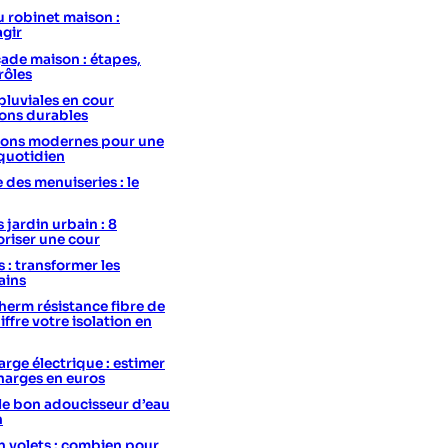
u robinet maison :
agir
ade maison : étapes,
rôles
pluviales en cour
ions durables
utions modernes pour une
 quotidien
e des menuiseries : le
 jardin urbain : 8
oriser une cour
s : transformer les
ains
erm résistance fibre de
hiffre votre isolation en
rge électrique : estimer
charges en euros
le bon adoucisseur d’eau
n
 volets : combien pour