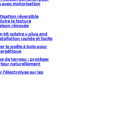
s avec motorisation
isation réversible
uire la facture
aison rénovée
 kit solaire « plug and
stallation rapide et facile
er le poêle à bois pour
nergétique
he de terreau : protéger
érieur naturellement
l’électrolyse sur les