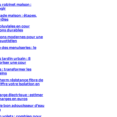
u robinet maison :
agir
ade maison : étapes,
rôles
pluviales en cour
ions durables
utions modernes pour une
 quotidien
e des menuiseries : le
 jardin urbain : 8
oriser une cour
s : transformer les
ains
erm résistance fibre de
hiffre votre isolation en
rge électrique : estimer
charges en euros
le bon adoucisseur d’eau
n
 volets : combien pour