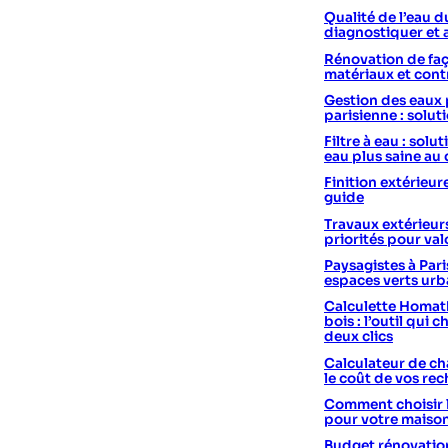
Qualité de l’eau d
diagnostiquer et 
Rénovation de faç
matériaux et cont
Gestion des eaux 
parisienne : solut
Filtre à eau : sol
eau plus saine au
Finition extérieur
guide
Travaux extérieurs
priorités pour val
Paysagistes à Pari
espaces verts urb
Calculette Homath
bois : l’outil qui c
deux clics
Calculateur de cha
le coût de vos re
Comment choisir 
pour votre maiso
Budget rénovation