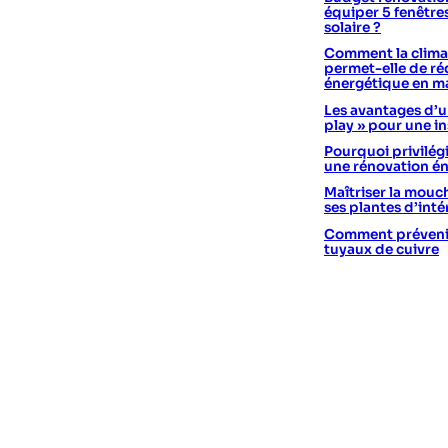
équiper 5 fenêtre
solaire ?
Comment la climat
permet-elle de réd
énergétique en m
Les avantages d’un
play » pour une in
Pourquoi privilégi
une rénovation é
Maîtriser la mouc
ses plantes d’int
Comment prévenir 
tuyaux de cuivre