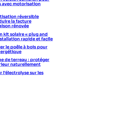
s avec motorisation
isation réversible
uire la facture
aison rénovée
 kit solaire « plug and
stallation rapide et facile
er le poêle à bois pour
nergétique
he de terreau : protéger
érieur naturellement
l’électrolyse sur les