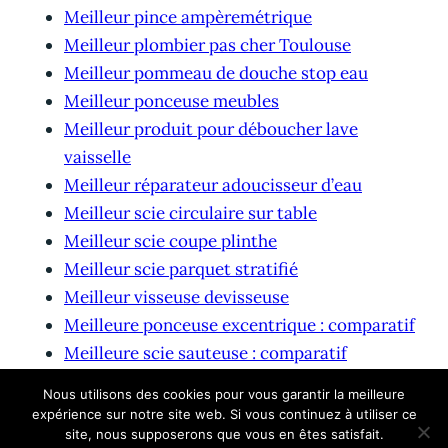
Meilleur pince ampèremétrique
Meilleur plombier pas cher Toulouse
Meilleur pommeau de douche stop eau
Meilleur ponceuse meubles
Meilleur produit pour déboucher lave
vaisselle
Meilleur réparateur adoucisseur d’eau
Meilleur scie circulaire sur table
Meilleur scie coupe plinthe
Meilleur scie parquet stratifié
Meilleur visseuse devisseuse
Meilleure ponceuse excentrique : comparatif
Meilleure scie sauteuse : comparatif
Meilleure tarière thermique
Nous utilisons des cookies pour vous garantir la meilleure
expérience sur notre site web. Si vous continuez à utiliser ce
site, nous supposerons que vous en êtes satisfait.
© 2026 waterproofcaseshop.eu