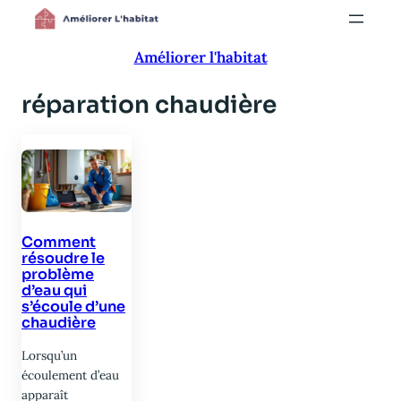
Aller
au
Améliorer l'habitat
contenu
réparation chaudière
Comment
résoudre le
problème
d’eau qui
s’écoule d’une
chaudière
Lorsqu’un
écoulement d’eau
apparaît