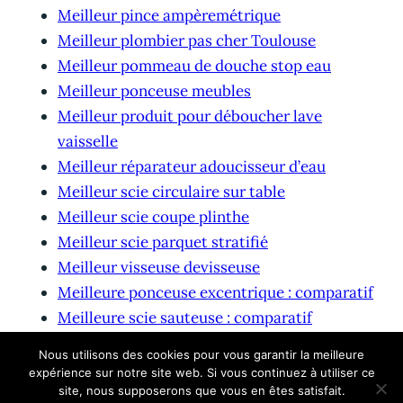
Meilleur pince ampèremétrique
Meilleur plombier pas cher Toulouse
Meilleur pommeau de douche stop eau
Meilleur ponceuse meubles
Meilleur produit pour déboucher lave
vaisselle
Meilleur réparateur adoucisseur d’eau
Meilleur scie circulaire sur table
Meilleur scie coupe plinthe
Meilleur scie parquet stratifié
Meilleur visseuse devisseuse
Meilleure ponceuse excentrique : comparatif
Meilleure scie sauteuse : comparatif
Meilleure tarière thermique
Nous utilisons des cookies pour vous garantir la meilleure
expérience sur notre site web. Si vous continuez à utiliser ce
site, nous supposerons que vous en êtes satisfait.
© 2026 waterproofcaseshop.eu