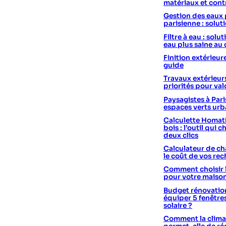
matériaux et cont
Gestion des eaux 
parisienne : solut
Filtre à eau : sol
eau plus saine au
Finition extérieur
guide
Travaux extérieurs
priorités pour val
Paysagistes à Pari
espaces verts urb
Calculette Homath
bois : l’outil qui c
deux clics
Calculateur de cha
le coût de vos re
Comment choisir 
pour votre maiso
Budget rénovation
équiper 5 fenêtre
solaire ?
Comment la climat