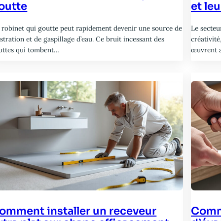
outte
et leu
 robinet qui goutte peut rapidement devenir une source de
Le secteu
stration et de gaspillage d’eau. Ce bruit incessant des
créativité
uttes qui tombent…
œuvrent 
omment installer un receveur
Comme