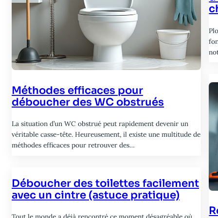
c
Pl
fo
no
Méthodes efficaces pour
déboucher des WC obstrués
La situation d’un WC obstrué peut rapidement devenir un
véritable casse-tête. Heureusement, il existe une multitude de
méthodes efficaces pour retrouver des…
Déboucher des toilettes facilement
avec un cintre (astuce pratique)
R
Tout le monde a déjà rencontré ce moment désagréable où