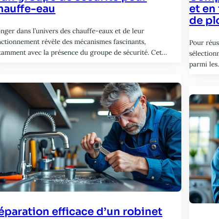
hauffe-eau
et en
de pl
onger dans l’univers des chauffe-eaux et de leur
nctionnement révèle des mécanismes fascinants,
Pour réus
tamment avec la présence du groupe de sécurité. Cet…
sélectionn
parmi le
éparation efficace d’un robinet