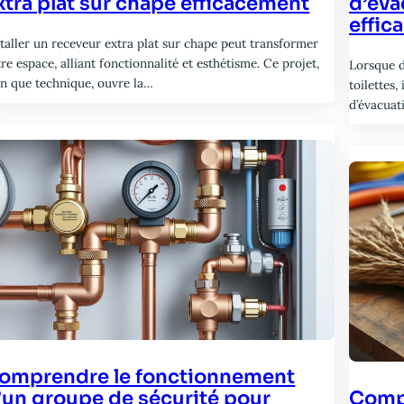
xtra plat sur chape efficacement
d’éva
effic
staller un receveur extra plat sur chape peut transformer
re espace, alliant fonctionnalité et esthétisme. Ce projet,
Lorsque d
en que technique, ouvre la…
toilettes,
d’évacua
omprendre le fonctionnement
’un groupe de sécurité pour
Compa