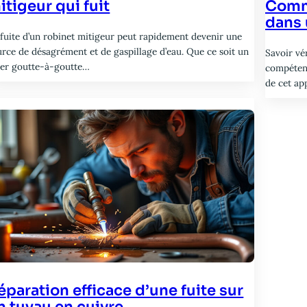
itigeur qui fuit
Comme
dans 
 fuite d’un robinet mitigeur peut rapidement devenir une
urce de désagrément et de gaspillage d’eau. Que ce soit un
Savoir vé
ger goutte-à-goutte…
compétenc
de cet ap
éparation efficace d’une fuite sur
n tuyau en cuivre