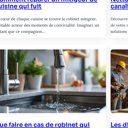
uisine qui fuit
canal
 cœur de chaque cuisine se trouve le robinet mitigeur,
Découvrez
ritable acteur des moments de convivialité. Imaginez un
de votre 
stant que ce compagnon…
solutions
ue faire en cas de robinet qui
Les d