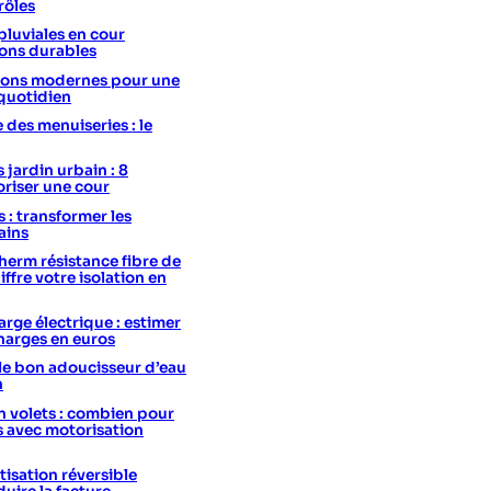
rôles
pluviales en cour
ions durables
utions modernes pour une
 quotidien
e des menuiseries : le
 jardin urbain : 8
oriser une cour
s : transformer les
ains
erm résistance fibre de
hiffre votre isolation en
rge électrique : estimer
charges en euros
le bon adoucisseur d’eau
n
 volets : combien pour
s avec motorisation
isation réversible