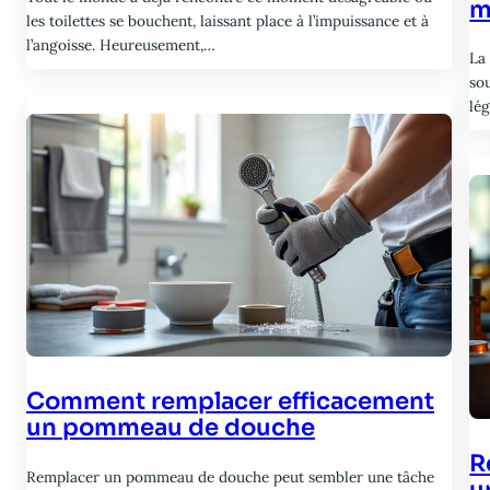
m
les toilettes se bouchent, laissant place à l’impuissance et à
l’angoisse. Heureusement,…
La
so
lé
Comment remplacer efficacement
un pommeau de douche
R
Remplacer un pommeau de douche peut sembler une tâche
u