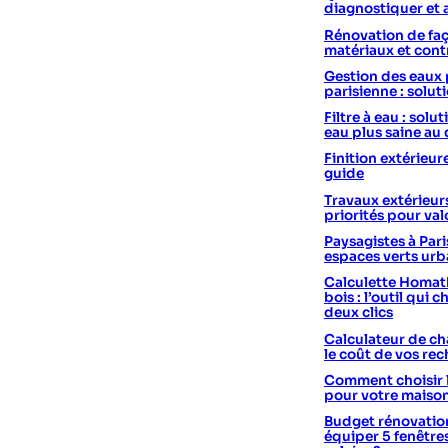
diagnostiquer et 
Rénovation de faç
matériaux et cont
Gestion des eaux 
parisienne : solut
Filtre à eau : sol
eau plus saine au
Finition extérieur
guide
Travaux extérieurs
priorités pour val
Paysagistes à Pari
espaces verts urb
Calculette Homath
bois : l’outil qui c
deux clics
Calculateur de cha
le coût de vos re
Comment choisir 
pour votre maiso
Budget rénovation
équiper 5 fenêtre