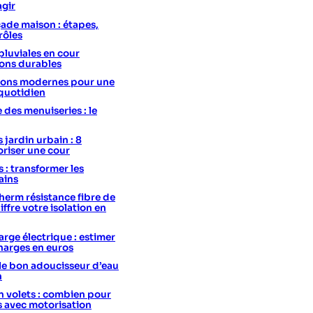
agir
ade maison : étapes,
rôles
pluviales en cour
ions durables
utions modernes pour une
 quotidien
e des menuiseries : le
 jardin urbain : 8
oriser une cour
s : transformer les
ains
erm résistance fibre de
hiffre votre isolation en
rge électrique : estimer
charges en euros
le bon adoucisseur d’eau
n
 volets : combien pour
s avec motorisation