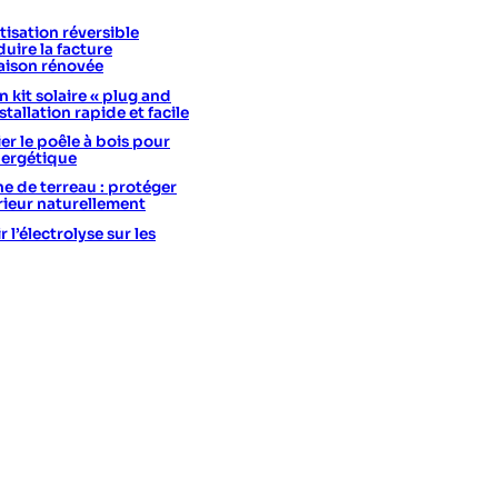
isation réversible
uire la facture
aison rénovée
 kit solaire « plug and
stallation rapide et facile
er le poêle à bois pour
nergétique
he de terreau : protéger
érieur naturellement
l’électrolyse sur les