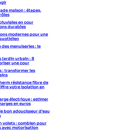
agir
ade maison : étapes,
rôles
pluviales en cour
ions durables
utions modernes pour une
 quotidien
e des menuiseries : le
 jardin urbain : 8
oriser une cour
s : transformer les
ains
erm résistance fibre de
hiffre votre isolation en
rge électrique : estimer
charges en euros
le bon adoucisseur d’eau
n
 volets : combien pour
s avec motorisation