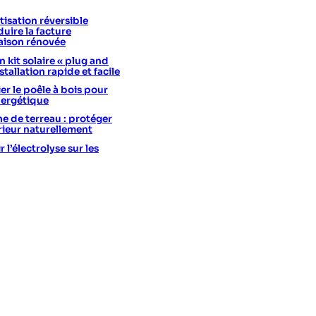
isation réversible
uire la facture
aison rénovée
 kit solaire « plug and
stallation rapide et facile
er le poêle à bois pour
nergétique
he de terreau : protéger
érieur naturellement
l’électrolyse sur les