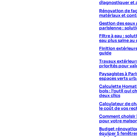
diagnostiquer et 
Rénovation de faç
matériaux et cont
Gestion des eaux 
parisienne : solut
Filtre à eau : sol
eau plus saine au
Finition extérieur
guide
Travaux extérieurs
priorités pour val
Paysagistes à Pari
espaces verts urb
Calculette Homath
bois : l’outil qui c
deux clics
Calculateur de cha
le coût de vos re
Comment choisir 
pour votre maiso
Budget rénovation
équiper 5 fenêtre