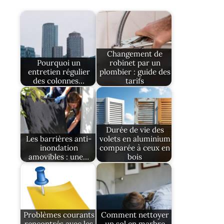
Changement de
Pourquoi un
robinet par un
entretien régulier
plombier : guide des
des colonnes…
tarifs
Durée de vie des
Les barrières anti-
volets en aluminium
inondation
comparée à ceux en
amovibles : une…
bois
Problèmes courants
Comment nettoyer
rencontrés avec les
un sol en marbre