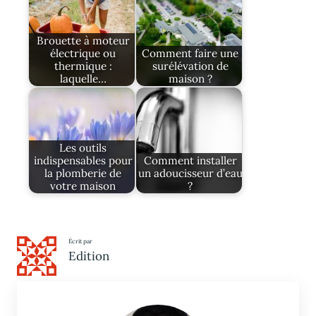
Brouette à moteur
électrique ou
Comment faire une
thermique :
surélévation de
laquelle…
maison ?
Les outils
indispensables pour
Comment installer
la plomberie de
un adoucisseur d’eau
votre maison
?
Écrit par
Edition