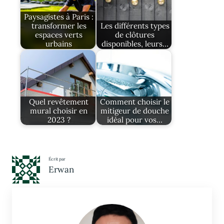
Paysagistes à Paris :
transformer les
Les différents types
espaces verts
de clôtures
urbains
disponibles, leurs…
Quel revêtement
Comment choisir le
mural choisir en
mitigeur de douche
2023 ?
idéal pour vos…
Écrit par
Erwan