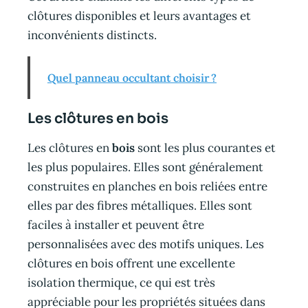
GE 2200 est un choix
clôtures disponibles et leurs avantages et
idéal pour tous ceux qui
inconvénients distincts.
recherchent un outil
puissant et fiable pour le
perçage du sol.
Quel panneau occultant choisir ?
Équipement : Moteur
essence deux temps 2,2
kW (3 HP) Embrayage
Les clôtures en bois
centrifuge Pompe a
dépression Poignée
Les clôtures en
bois
sont les plus courantes et
ergonomique avec
les plus populaires. Elles sont généralement
commandes intégrées
construites en planches en bois reliées entre
Fenetre de contrôle
d’huile du réducteur
elles par des fibres métalliques. Elles sont
Soupape de ventilation
faciles à installer et peuvent être
Forets 100 / 150 / 200
personnalisées avec des motifs uniques. Les
mm Longueur des forets
800 mm Données
clôtures en bois offrent une excellente
techniques Type
isolation thermique, ce qui est très
d’appareil tariere
appréciable pour les propriétés situées dans
thermique Moteur deux