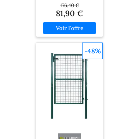
scellement dans du béton
176,40 €
Caractéristiques
81,90 €
techniques Couleur: Vert
Matériaux: Acier galvanisé
+ poignée plastique (PP)
et clés en métal 3 Clés,
serrure et poignée fournis
Gonds réglables Diamètre
-48%
des poteaux: 60mm
Diamètre des tubes de la
porte: 40mm Diamètre
des fils des mailles: 4mm
Dimensions totales:
106x171cm (largeur x
hauteur) Dimensions de
l'ouvrant: 87x125cm
(largeur x hauteur)
Dimensions d'une maille:
5x5cm Dimensions et
poids des colis:
101.5x15x14cm (9.5kg) et