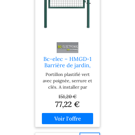
Bc-elec – HMGD-1
Barrière de jardin,
Portillon de jardin
Portillon plastifié vert
100x100cm vert,
avec poignée, serrure et
Porte de jardin,
clés. A installer par
Portail de clôture
scellement dans du béton
151,20 €
Caractéristiques
77,22 €
techniques Couleur: Vert
Matériaux: Acier galvanisé
+ poignée plastique (PP)
et clés en métal 3 Clés,
serrure et poignée fournis