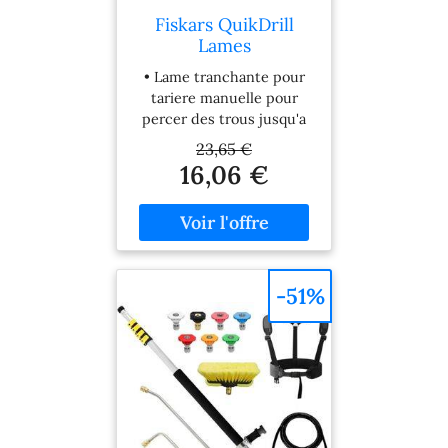
Fiskars QuikDrill
Lames
Interchangeables
• Lame tranchante pour
20cm (134737)
tariere manuelle pour
1000641
percer des trous jusqu'a
20 cm de diametre dans
23,65 €
le sol, Pour planter des
16,06 €
fleurs, plantes et arbustes
et pour la pose de piquets
de clôture de taille
moyenne, Convient aussi
pour l'aération du sol et
du compost • Pénétration
-51%
facile des lames dans le
sol, Ne bloque pas sur les
racines et les petites
pierres • Fixation facile
des lames sur la tariere
manuelle, Utilisation des
lames de remplacement