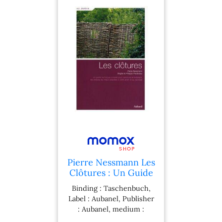
Pierre Nessmann Les
Clôtures : Un Guide
Technique Complet
Binding : Taschenbuch,
Pour Construire Et
Label : Aubanel, Publisher
Entretenir Les
: Aubanel, medium :
Clôtures Les Mieux
Taschenbuch,