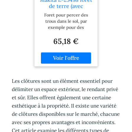
ergonomique avec
de terre (avec
commandes intégrées,
broche) 60x800mm
telles que l’interrupteur
Foret pour percer des
et le réglage de la vitesse.
trous dans le sol, par
Un élément pratique est
exemple pour des
également la fenetre de
boutures, des poteaux,
contrôle du niveau d’huile
65,18 €
des clôtures * Le foret de
dans le réducteur ainsi
800 mm de long possede
qu’une soupape de
deux spirales puissantes
ventilation de haute
pour un entraînement
qualité. Le kit comprend
rapide. Aucun travail de
des forets de 100, 150 et
préparation n'est
200 mm de diametre avec
nécessaire, car deux
Les clôtures sont un élément essentiel pour
une longueur de 800 mm,
lames différentes et
permettant de choisir
délimiter un espace extérieur, le rendant privé
interchangeables situées
facilement la taille
a l'extrémité de la tariere
et sûr. Elles offrent également une certaine
adaptée a votre projet. Sa
pénetrent a la fois le
esthétique à la propriété. Il existe une variété
construction robuste
gazon, le sol et le sable. Le
permet une utilisation
de clôtures disponibles sur le marché, chacune
faible poids permet une
meme dans des
bonne maniabilité >
avec ses propres avantages et inconvénients.
conditions difficiles. La
Cet article examine les différents types de
tariere thermique GÜDE