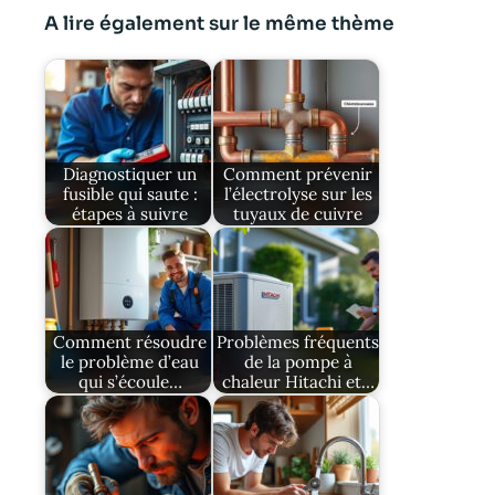
A lire également sur le même thème
Diagnostiquer un
Comment prévenir
fusible qui saute :
l’électrolyse sur les
étapes à suivre
tuyaux de cuivre
Comment résoudre
Problèmes fréquents
le problème d’eau
de la pompe à
qui s’écoule…
chaleur Hitachi et…