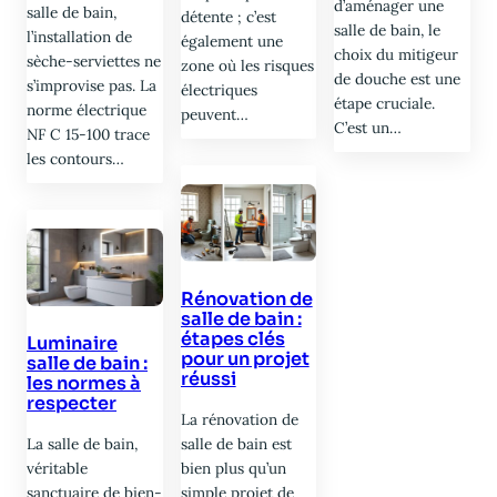
d’aménager une
salle de bain,
détente ; c’est
salle de bain, le
l’installation de
également une
choix du mitigeur
sèche-serviettes ne
zone où les risques
de douche est une
s’improvise pas. La
électriques
étape cruciale.
norme électrique
peuvent…
C’est un…
NF C 15-100 trace
les contours…
Rénovation de
salle de bain :
étapes clés
Luminaire
pour un projet
salle de bain :
réussi
les normes à
respecter
La rénovation de
La salle de bain,
salle de bain est
véritable
bien plus qu’un
sanctuaire de bien-
simple projet de