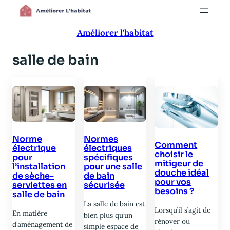
Aller
au
Améliorer l'habitat
contenu
salle de bain
Norme
Normes
Comment
électrique
électriques
choisir le
pour
spécifiques
mitigeur de
l’installation
pour une salle
douche idéal
de sèche-
de bain
pour vos
serviettes en
sécurisée
besoins ?
salle de bain
La salle de bain est
Lorsqu’il s’agit de
En matière
bien plus qu’un
rénover ou
d’aménagement de
simple espace de