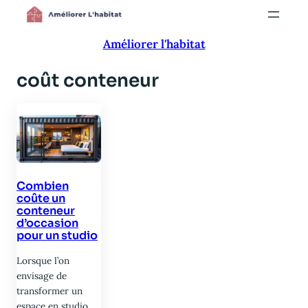
Aller
au
Améliorer l'habitat
contenu
coût conteneur
Combien
coûte un
conteneur
d’occasion
pour un studio
Lorsque l’on
envisage de
transformer un
espace en studio,