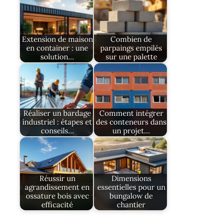
Extension de maison
Combien de
en container : une
parpaings empilés
solution…
sur une palette
Réaliser un bardage
Comment intégrer
industriel : étapes et
des conteneurs dans
conseils…
un projet…
Réussir un
Dimensions
agrandissement en
essentielles pour un
ossature bois avec
bungalow de
efficacité
chantier