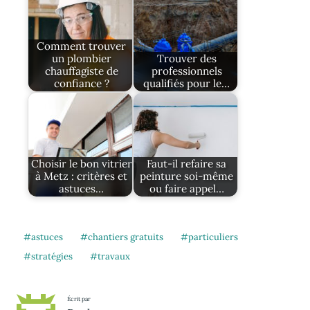
Comment trouver
un plombier
Trouver des
chauffagiste de
professionnels
confiance ?
qualifiés pour le…
Choisir le bon vitrier
Faut-il refaire sa
à Metz : critères et
peinture soi-même
astuces…
ou faire appel…
astuces
chantiers gratuits
particuliers
stratégies
travaux
Écrit par