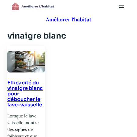
Aller
au
Améliorer l'habitat
contenu
vinaigre blanc
Efficacité du
vinaigre blanc
pour
déboucher le
lave-vaisselle
Lorsque le lave-
vaisselle montre
des signes de
faiblesse et que