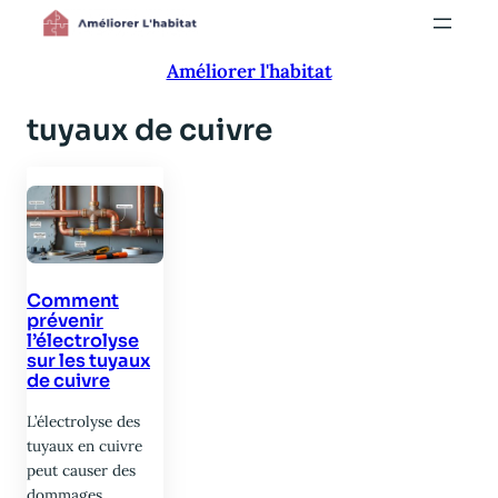
Aller
au
Améliorer l'habitat
contenu
tuyaux de cuivre
Comment
prévenir
l’électrolyse
sur les tuyaux
de cuivre
L’électrolyse des
tuyaux en cuivre
peut causer des
dommages