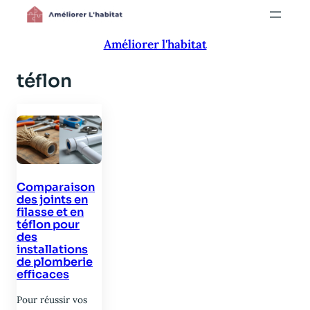
Aller
au
Améliorer l'habitat
contenu
téflon
Comparaison
des joints en
filasse et en
téflon pour
des
installations
de plomberie
efficaces
Pour réussir vos