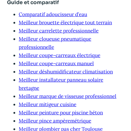
Guide et comparatif
Comparatif adoucisseur d’eau
Meilleur brouette électrique tout terrain
Meilleur carrelette professionnelle
Meilleur cloueuse pneumatique
professionnelle
Meilleur coupe-carreaux électrique
Meilleur coupe-carreaux manuel
Meilleur déshumidificateur climatisation
Meilleur installateur panneau solaire
bretagne
Meilleur marque de visseuse professionnel
Meilleur mitigeur cuisine
Meilleur peinture pour piscine béton
Meilleur pince ampèremétrique
Meilleur plombier pas cher Toulouse