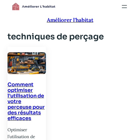
Aller
au
Améliorer l'habitat
contenu
techniques de perçage
Comment
optimiser
l’utilisation de
votre
perceuse pour
des résultats
efficaces
Optimiser
l’utilisation de