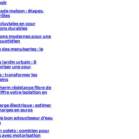
agir
ade maison : étapes,
rôles
pluviales en cour
ions durables
utions modernes pour une
 quotidien
e des menuiseries : le
 jardin urbain : 8
oriser une cour
s : transformer les
ains
erm résistance fibre de
hiffre votre isolation en
rge électrique : estimer
charges en euros
le bon adoucisseur d’eau
n
 volets : combien pour
s avec motorisation