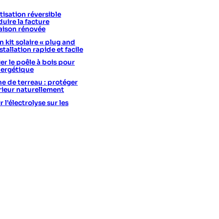
isation réversible
uire la facture
aison rénovée
 kit solaire « plug and
stallation rapide et facile
er le poêle à bois pour
nergétique
he de terreau : protéger
érieur naturellement
l’électrolyse sur les