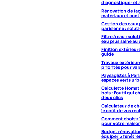
diagnostiquer et 
Rénovation de faç
matériaux et cont
Gestion des eaux 
parisienne : solut
Filtre à eau : sol
eau plus saine au
Finition extérieur
guide
Travaux extérieurs
priorités pour val
Paysagistes à Pari
espaces verts urb
Calculette Homath
bois : l’outil qui c
deux clics
Calculateur de cha
le coût de vos re
Comment choisir 
pour votre maiso
Budget rénovation
équiper 5 fenêtre