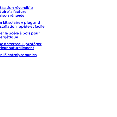
isation réversible
uire la facture
aison rénovée
 kit solaire « plug and
stallation rapide et facile
er le poêle à bois pour
nergétique
he de terreau : protéger
érieur naturellement
l’électrolyse sur les