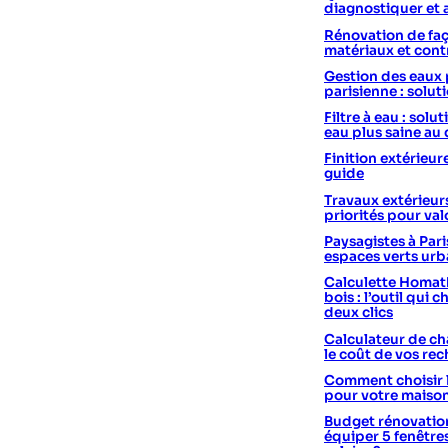
diagnostiquer et 
Rénovation de faç
matériaux et cont
Gestion des eaux 
parisienne : solut
Filtre à eau : sol
eau plus saine au
Finition extérieur
guide
Travaux extérieurs
priorités pour val
Paysagistes à Pari
espaces verts urb
Calculette Homath
bois : l’outil qui c
deux clics
Calculateur de cha
le coût de vos re
Comment choisir 
pour votre maiso
Budget rénovation
équiper 5 fenêtre