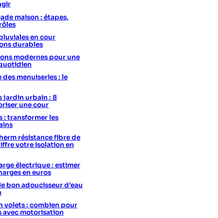
agir
ade maison : étapes,
rôles
pluviales en cour
ions durables
utions modernes pour une
 quotidien
e des menuiseries : le
 jardin urbain : 8
oriser une cour
s : transformer les
ains
erm résistance fibre de
hiffre votre isolation en
rge électrique : estimer
charges en euros
le bon adoucisseur d’eau
n
 volets : combien pour
s avec motorisation