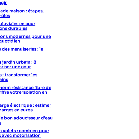
agir
ade maison : étapes,
rôles
pluviales en cour
ions durables
utions modernes pour une
 quotidien
e des menuiseries : le
 jardin urbain : 8
oriser une cour
s : transformer les
ains
erm résistance fibre de
hiffre votre isolation en
rge électrique : estimer
charges en euros
le bon adoucisseur d’eau
n
 volets : combien pour
s avec motorisation