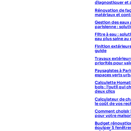
diagnostiquer et 
Rénovation de faç
matériaux et cont
Gestion des eaux 
parisienne : solut
Filtre à eau : sol
eau plus saine au
Finition extérieur
guide
Travaux extérieurs
priorités pour val
Paysagistes à Pari
espaces verts urb
Calculette Homath
bois : l’outil qui c
deux clics
Calculateur de cha
le coût de vos re
Comment choisir 
pour votre maiso
Budget rénovation
équiper 5 fenêtre