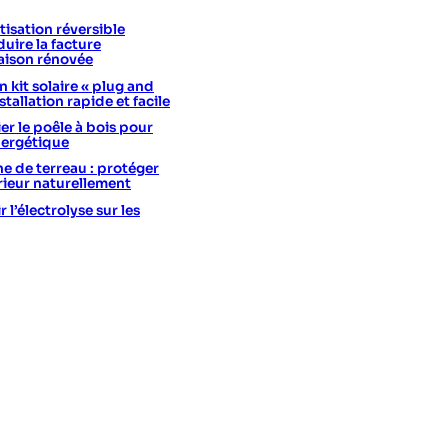
isation réversible
uire la facture
aison rénovée
 kit solaire « plug and
stallation rapide et facile
er le poêle à bois pour
nergétique
he de terreau : protéger
érieur naturellement
l’électrolyse sur les