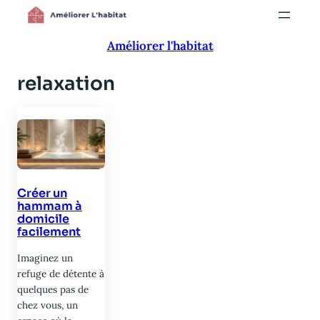
Aller
au
Améliorer l'habitat
contenu
relaxation
Créer un
hammam à
domicile
facilement
Imaginez un
refuge de détente à
quelques pas de
chez vous, un