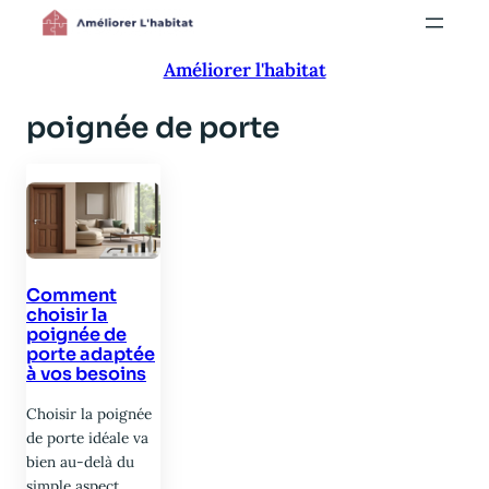
Aller
au
Améliorer l'habitat
contenu
poignée de porte
Comment
choisir la
poignée de
porte adaptée
à vos besoins
Choisir la poignée
de porte idéale va
bien au-delà du
simple aspect