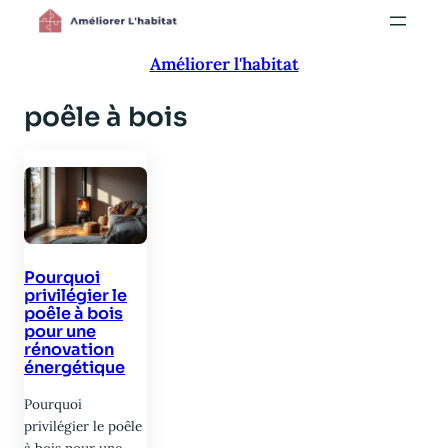
Aller
au
Améliorer l'habitat
contenu
poêle à bois
Pourquoi
privilégier le
poêle à bois
pour une
rénovation
énergétique
Pourquoi
privilégier le poêle
à bois pour une