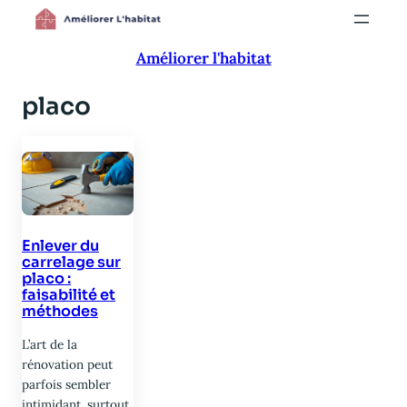
Aller
au
Améliorer l'habitat
contenu
placo
Enlever du
carrelage sur
placo :
faisabilité et
méthodes
L’art de la
rénovation peut
parfois sembler
intimidant, surtout