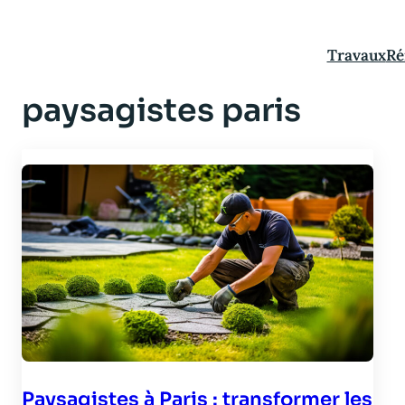
Aller
au
Travaux
Ré
contenu
paysagistes paris
Paysagistes à Paris : transformer les