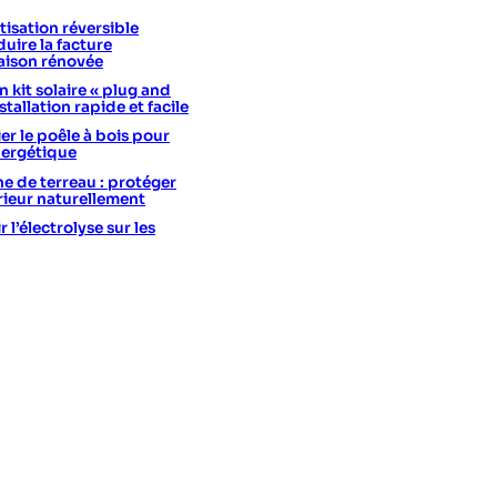
isation réversible
uire la facture
aison rénovée
 kit solaire « plug and
stallation rapide et facile
er le poêle à bois pour
nergétique
he de terreau : protéger
érieur naturellement
l’électrolyse sur les