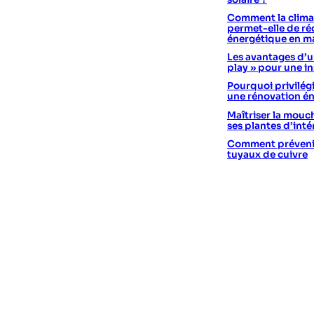
Comment la climat
permet-elle de réd
énergétique en m
Les avantages d’un
play » pour une in
Pourquoi privilégi
une rénovation é
Maîtriser la mouc
ses plantes d’int
Comment prévenir 
tuyaux de cuivre