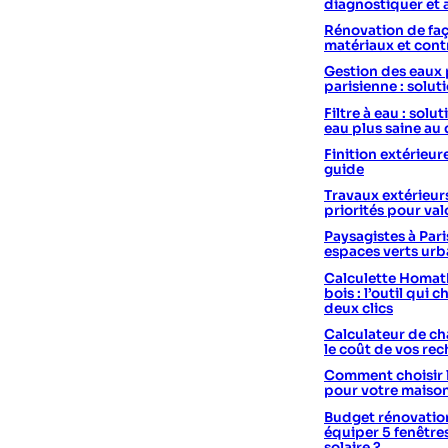
diagnostiquer et 
Rénovation de faç
matériaux et cont
Gestion des eaux 
parisienne : solut
Filtre à eau : sol
eau plus saine au
Finition extérieur
guide
Travaux extérieurs
priorités pour val
Paysagistes à Pari
espaces verts urb
Calculette Homath
bois : l’outil qui c
deux clics
Calculateur de cha
le coût de vos re
Comment choisir 
pour votre maiso
Budget rénovation
équiper 5 fenêtre
solaire ?