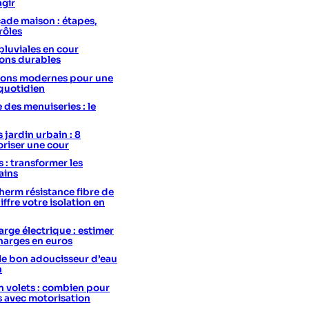
agir
ade maison : étapes,
rôles
pluviales en cour
ions durables
utions modernes pour une
 quotidien
e des menuiseries : le
 jardin urbain : 8
oriser une cour
s : transformer les
ains
erm résistance fibre de
hiffre votre isolation en
rge électrique : estimer
charges en euros
le bon adoucisseur d’eau
n
 volets : combien pour
s avec motorisation