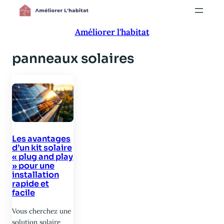
Aller
au
Améliorer l'habitat
contenu
panneaux solaires
Les avantages
d’un kit solaire
« plug and play
» pour une
installation
rapide et
facile
Vous cherchez une
solution solaire