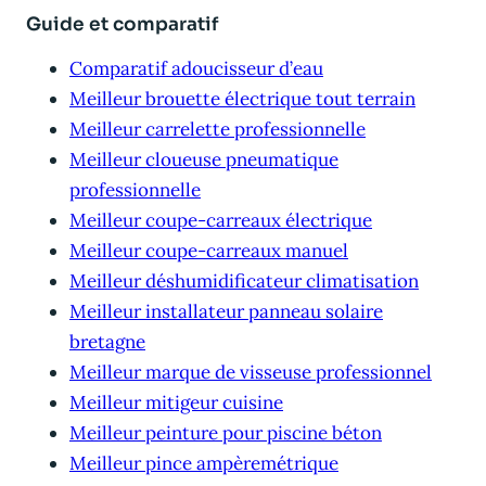
Guide et comparatif
Comparatif adoucisseur d’eau
Meilleur brouette électrique tout terrain
Meilleur carrelette professionnelle
Meilleur cloueuse pneumatique
professionnelle
Meilleur coupe-carreaux électrique
Meilleur coupe-carreaux manuel
Meilleur déshumidificateur climatisation
Meilleur installateur panneau solaire
bretagne
Meilleur marque de visseuse professionnel
Meilleur mitigeur cuisine
Meilleur peinture pour piscine béton
Meilleur pince ampèremétrique