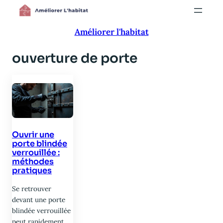
Aller
au
Améliorer l'habitat
contenu
ouverture de porte
Ouvrir une
porte blindée
verrouillée :
méthodes
pratiques
Se retrouver
devant une porte
blindée verrouillée
peut rapidement