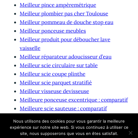
Meilleur pince ampèremétrique
Meilleur plombier pas cher Toulouse
Meilleur pommeau de douche stop eau
Meilleur ponceuse meubles
Meilleur produit pour déboucher lave
vaisselle
Meilleur réparateur adoucisseur d’eau
Meilleur scie circulaire sur table
Meilleur scie coupe plinthe
Meilleur scie parquet stratifié
Meilleur visseuse devisseuse
Meilleure ponceuse excentrique : comparatif
Meilleure scie sauteuse : comparatif
Meilleure tarière thermique
Nous utilisons des cookies pour vous garantir la meilleure
expérience sur notre site web. Si vous continuez à utiliser ce
site, nous supposerons que vous en êtes satisfait.
© 2026 waterproofcaseshop.eu