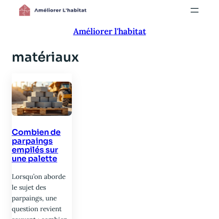
Aller
au
Améliorer l'habitat
contenu
matériaux
Combien de
parpaings
empilés sur
une palette
Lorsqu’on aborde
le sujet des
parpaings, une
question revient