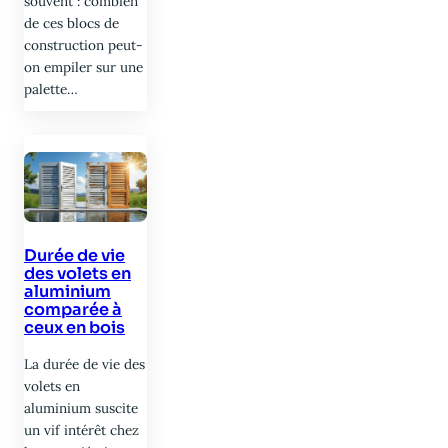
souvent : combien
de ces blocs de
construction peut-
on empiler sur une
palette…
Durée de vie
des volets en
aluminium
comparée à
ceux en bois
La durée de vie des
volets en
aluminium suscite
un vif intérêt chez