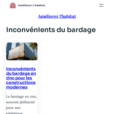
Aller
au
Améliorer l'habitat
contenu
inconvénients du bardage
Inconvénients
du bardage en
zinc pour les
constructions
modernes
Le bardage en zinc,
souvent plébiscité
pour son
esthétique