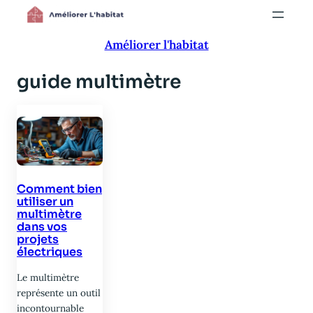
Aller
au
Améliorer l'habitat
contenu
guide multimètre
Comment bien
utiliser un
multimètre
dans vos
projets
électriques
Le multimètre
représente un outil
incontournable