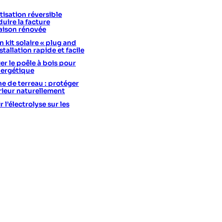
isation réversible
uire la facture
aison rénovée
 kit solaire « plug and
stallation rapide et facile
er le poêle à bois pour
nergétique
he de terreau : protéger
érieur naturellement
l’électrolyse sur les