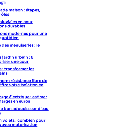
agir
ade maison : étapes,
rôles
pluviales en cour
ions durables
utions modernes pour une
 quotidien
e des menuiseries : le
 jardin urbain : 8
oriser une cour
s : transformer les
ains
erm résistance fibre de
hiffre votre isolation en
rge électrique : estimer
charges en euros
le bon adoucisseur d’eau
n
 volets : combien pour
s avec motorisation