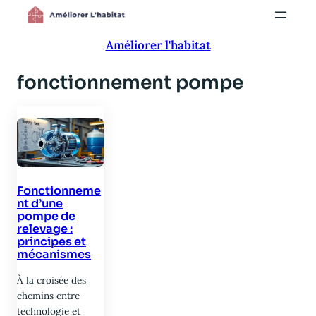
Aller
au
Améliorer l'habitat
contenu
fonctionnement pompe
Fonctionneme
nt d’une
pompe de
relevage :
principes et
mécanismes
À la croisée des
chemins entre
technologie et