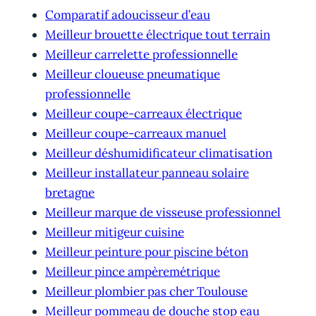
Comparatif adoucisseur d’eau
Meilleur brouette électrique tout terrain
Meilleur carrelette professionnelle
Meilleur cloueuse pneumatique
professionnelle
Meilleur coupe-carreaux électrique
Meilleur coupe-carreaux manuel
Meilleur déshumidificateur climatisation
Meilleur installateur panneau solaire
bretagne
Meilleur marque de visseuse professionnel
Meilleur mitigeur cuisine
Meilleur peinture pour piscine béton
Meilleur pince ampèremétrique
Meilleur plombier pas cher Toulouse
Meilleur pommeau de douche stop eau