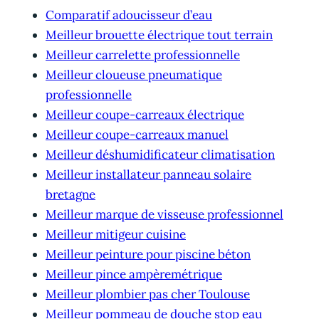
Comparatif adoucisseur d’eau
Meilleur brouette électrique tout terrain
Meilleur carrelette professionnelle
Meilleur cloueuse pneumatique
professionnelle
Meilleur coupe-carreaux électrique
Meilleur coupe-carreaux manuel
Meilleur déshumidificateur climatisation
Meilleur installateur panneau solaire
bretagne
Meilleur marque de visseuse professionnel
Meilleur mitigeur cuisine
Meilleur peinture pour piscine béton
Meilleur pince ampèremétrique
Meilleur plombier pas cher Toulouse
Meilleur pommeau de douche stop eau