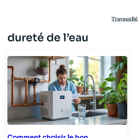
Aller
au
Travaux
Ré
contenu
dureté de l’eau
Comment choisir le bon