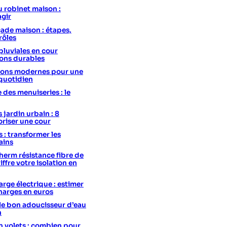
u robinet maison :
agir
ade maison : étapes,
rôles
pluviales en cour
ions durables
utions modernes pour une
 quotidien
e des menuiseries : le
 jardin urbain : 8
oriser une cour
s : transformer les
ains
erm résistance fibre de
hiffre votre isolation en
rge électrique : estimer
charges en euros
le bon adoucisseur d’eau
n
 volets : combien pour