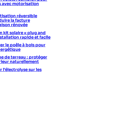
s avec motorisation
isation réversible
uire la facture
aison rénovée
 kit solaire « plug and
stallation rapide et facile
er le poêle à bois pour
nergétique
he de terreau : protéger
érieur naturellement
l’électrolyse sur les