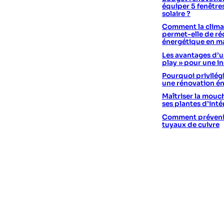
équiper 5 fenêtre
solaire ?
Comment la climat
permet-elle de réd
énergétique en m
Les avantages d’un
play » pour une in
Pourquoi privilégi
une rénovation é
Maîtriser la mouc
ses plantes d’int
Comment prévenir 
tuyaux de cuivre