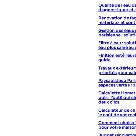
Qualité de l’eau d
diagnostiquer et 
Rénovation de faç
matériaux et cont
Gestion des eaux 
parisienne : solut
Filtre à eau : sol
eau plus saine au
Finition extérieur
guide
Travaux extérieurs
priorités pour val
Paysagistes à Pari
espaces verts urb
Calculette Homath
bois : l’outil qui c
deux clics
Calculateur de cha
le coût de vos re
Comment choisir 
pour votre maiso
Budget rénovation