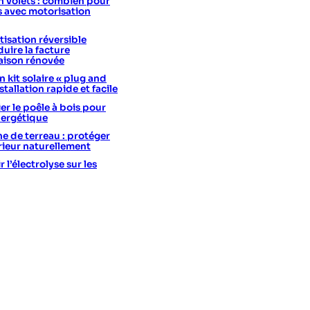
 volets : combien pour
s avec motorisation
isation réversible
uire la facture
aison rénovée
 kit solaire « plug and
stallation rapide et facile
er le poêle à bois pour
nergétique
he de terreau : protéger
érieur naturellement
l’électrolyse sur les