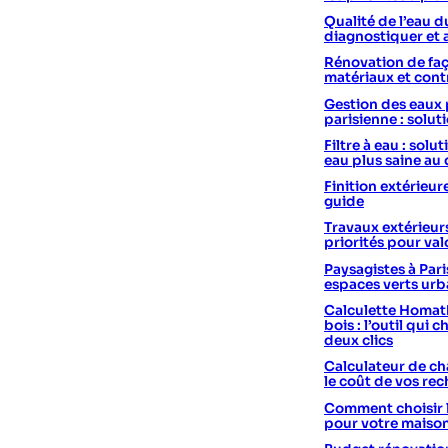
Qualité de l’eau d
diagnostiquer et 
Rénovation de faç
matériaux et cont
Gestion des eaux 
parisienne : solut
Filtre à eau : sol
eau plus saine au
Finition extérieur
guide
Travaux extérieurs
priorités pour val
Paysagistes à Pari
espaces verts urb
Calculette Homath
bois : l’outil qui c
deux clics
Calculateur de cha
le coût de vos re
Comment choisir 
pour votre maiso