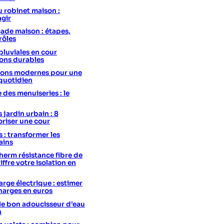
u robinet maison :
agir
ade maison : étapes,
rôles
pluviales en cour
ions durables
utions modernes pour une
 quotidien
e des menuiseries : le
 jardin urbain : 8
oriser une cour
s : transformer les
ains
erm résistance fibre de
hiffre votre isolation en
rge électrique : estimer
charges en euros
le bon adoucisseur d’eau
n