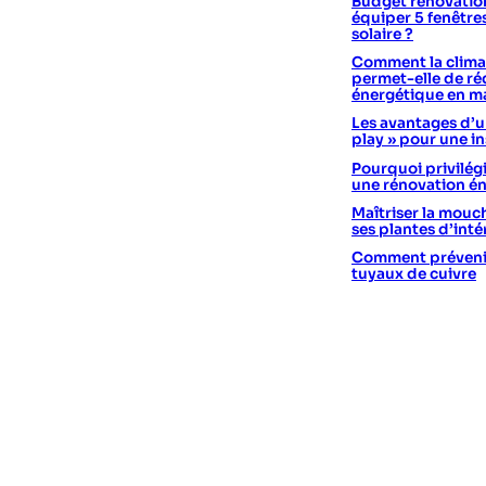
Budget rénovation
équiper 5 fenêtre
solaire ?
Comment la climat
permet-elle de réd
énergétique en m
Les avantages d’un
play » pour une in
Pourquoi privilégi
une rénovation é
Maîtriser la mouc
ses plantes d’int
Comment prévenir 
tuyaux de cuivre